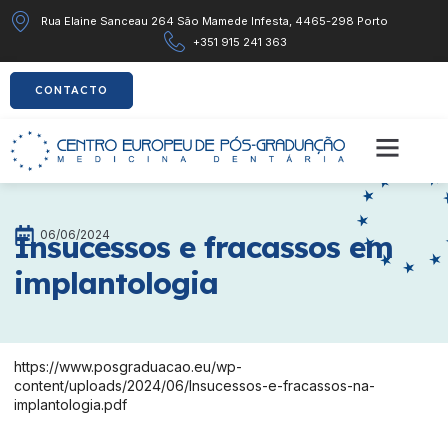
Rua Elaine Sanceau 264 São Mamede Infesta, 4465-298 Porto
+351 915 241 363
CONTACTO
06/06/2024
Insucessos e fracassos em
implantologia
https://www.posgraduacao.eu/wp-
content/uploads/2024/06/Insucessos-e-fracassos-na-
implantologia.pdf