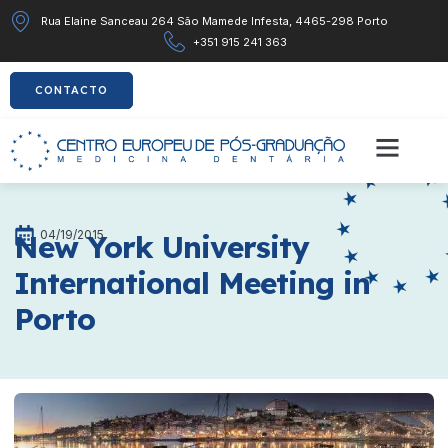
Rua Elaine Sanceau 264 São Mamede Infesta, 4465-298 Porto
+351 915 241 363
CONTACTO
04/19/2015
New York University
International Meeting in
Porto